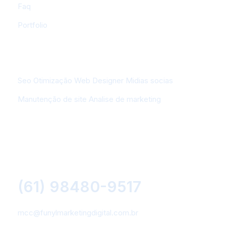
Faq
Portfolio
Serviços
Seo Otimização
Web Designer
Midias socias
Manutenção de site
Analise de marketing
Contatos
Qnn 02 Conjunto F Lote 35
Ceilândia Sul - Brasília/DF
(61) 98480-9517
mcc@funylmarketingdigital.com.br