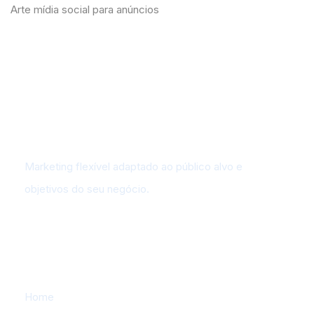
Arte mídia social para anúncios
Marketing flexível adaptado ao público alvo e
objetivos do seu negócio.
Outros
Home